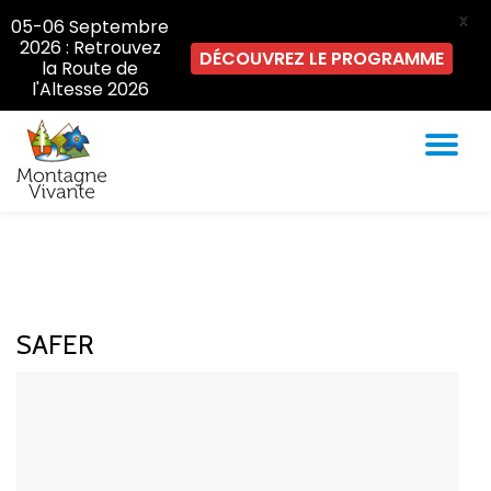
X
05-06 Septembre
2026 : Retrouvez
DÉCOUVREZ LE PROGRAMME
la Route de
l'Altesse 2026
AC
Aller
au
LA
contenu
NA
SAFER