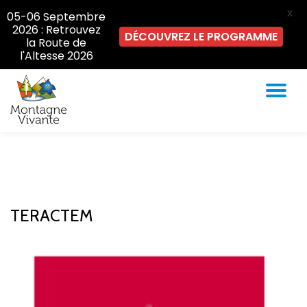
X
05-06 Septembre
2026 : Retrouvez
DÉCOUVREZ LE PROGRAMME
la Route de
l'Altesse 2026
AC
Aller
au
LA
contenu
NA
TERACTEM